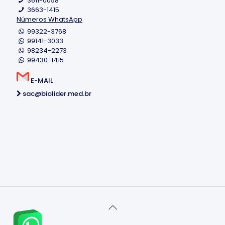
3611-0058
3663-1415
Números WhatsApp
99322-3768
99141-3033
98234-2273
99430-1415
E-MAIL
sac@biolider.med.br